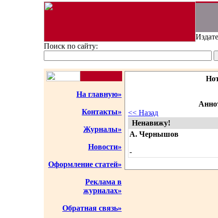
Издате
Поиск по сайту:
Но
На главную»
Аннот
Контакты»
<< Назад
Ненавижу!
Журналы»
А. Чернышов
Новости»
-
Оформление статей»
Реклама в
журналах»
Обратная связь»