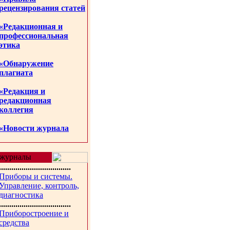
рецензирования статей
«Редакционная и
профессиональная
этика
«Обнаружение
плагиата
«Редакция и
редакционная
коллегия
«Новости журнала
журналы
...................................
Приборы и системы.
Управление, контроль,
диагностика
...................................
Приборостроение и
средства