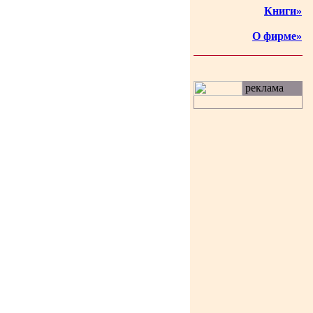
Книги»
О фирме»
реклама