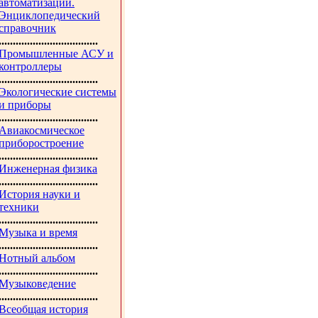
автоматизации.
Энциклопедический
справочник
...................................
Промышленные АСУ и
контроллеры
...................................
Экологические системы
и приборы
...................................
Авиакосмическое
приборостроение
...................................
Инженерная физика
...................................
История науки и
техники
...................................
Музыка и время
...................................
Нотный альбом
...................................
Музыковедение
...................................
Всеобщая история