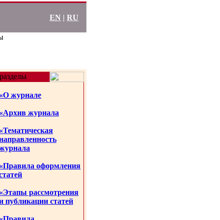
EN
|
RU
ы
разделы
«О журнале
«Архив журнала
«Тематическая
направленность
журнала
«Правила оформления
статей
«Этапы рассмотрения
и публикации статей
«Правила