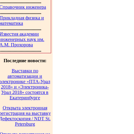
...................................
Справочник инженера
...................................
Прикладная физика и
математика
...................................
Известия академии
инженерных наук им.
А.М. Прохорова
...................................
Последние новости:
Выставки по
автоматизации и
электронике «ПТА-Урал
2018» и «Электроника-
Урал 2018» состоятся в
Екатеринбурге
Открыта электронная
регистрация на выставку
Дефектоскопия / NDT St.
Petersburg