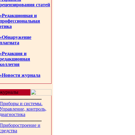
рецензирования статей
«Редакционная и
профессиональная
этика
«Обнаружение
плагиата
«Редакция и
редакционная
коллегия
«Новости журнала
журналы
...................................
Приборы и системы.
Управление, контроль,
диагностика
...................................
Приборостроение и
средства