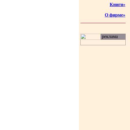
Книги»
О фирме»
реклама