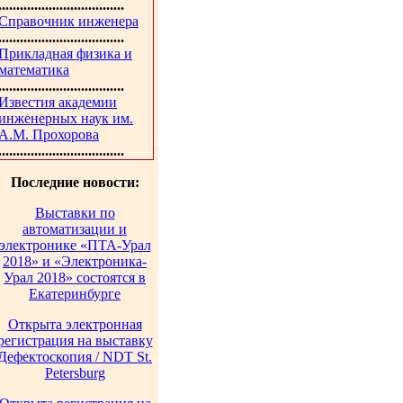
...................................
Справочник инженера
...................................
Прикладная физика и
математика
...................................
Известия академии
инженерных наук им.
А.М. Прохорова
...................................
Последние новости:
Выставки по
автоматизации и
электронике «ПТА-Урал
2018» и «Электроника-
Урал 2018» состоятся в
Екатеринбурге
Открыта электронная
регистрация на выставку
Дефектоскопия / NDT St.
Petersburg