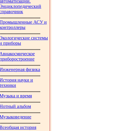
автоматизации.
Энциклопедический
справочник
...................................
Промышленные АСУ и
контроллеры
...................................
Экологические системы
и приборы
...................................
Авиакосмическое
приборостроение
...................................
Инженерная физика
...................................
История науки и
техники
...................................
Музыка и время
...................................
Нотный альбом
...................................
Музыковедение
...................................
Всеобщая история