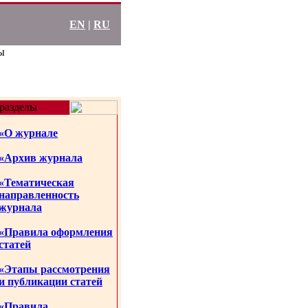
EN
|
RU
ы
разделы
«О журнале
«Архив журнала
«Тематическая
направленность
журнала
«Правила оформления
статей
«Этапы рассмотрения
и публикации статей
«Правила