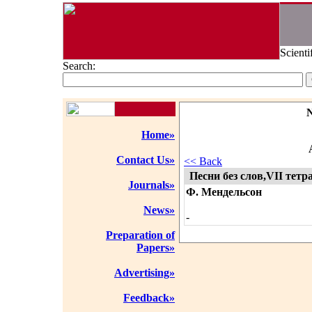
Scienti
Search:
Home»
Contact Us»
<< Back
Песни без слов,VII тет
Journals»
Ф. Мендельсон
News»
-
Preparation of
Papers»
Advertising»
Feedback»