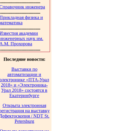
...................................
Справочник инженера
...................................
Прикладная физика и
математика
...................................
Известия академии
инженерных наук им.
А.М. Прохорова
...................................
Последние новости:
Выставки по
автоматизации и
электронике «ПТА-Урал
2018» и «Электроника-
Урал 2018» состоятся в
Екатеринбурге
Открыта электронная
регистрация на выставку
Дефектоскопия / NDT St.
Petersburg