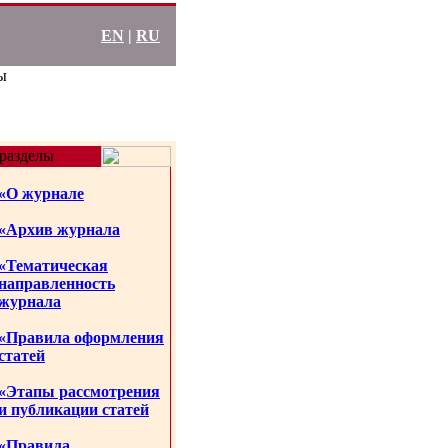
EN
|
RU
ы
разделы
«О журнале
«Архив журнала
«Тематическая
направленность
журнала
«Правила оформления
статей
«Этапы рассмотрения
и публикации статей
«Правила