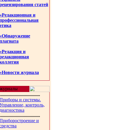
рецензирования статей
«Редакционная и
профессиональная
этика
«Обнаружение
плагиата
«Редакция и
редакционная
коллегия
«Новости журнала
журналы
...................................
Приборы и системы.
Управление, контроль,
диагностика
...................................
Приборостроение и
средства