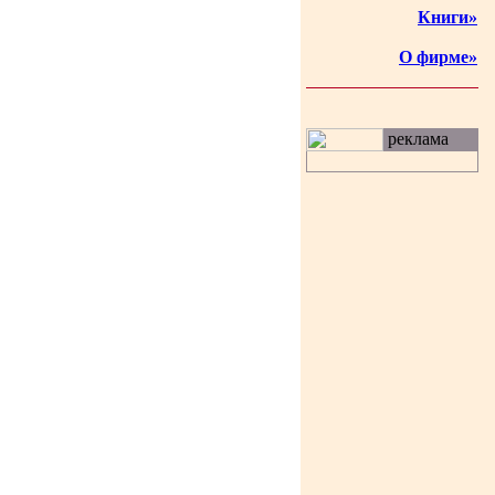
Книги»
О фирме»
реклама