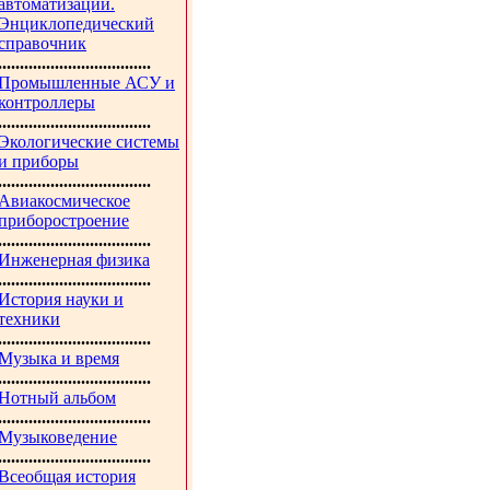
автоматизации.
Энциклопедический
справочник
...................................
Промышленные АСУ и
контроллеры
...................................
Экологические системы
и приборы
...................................
Авиакосмическое
приборостроение
...................................
Инженерная физика
...................................
История науки и
техники
...................................
Музыка и время
...................................
Нотный альбом
...................................
Музыковедение
...................................
Всеобщая история