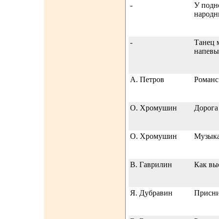
-
У подн
народн
-
Танец 
напевы
А. Петров
Романс
О. Хромушин
Дорога
О. Хромушин
Музыка
В. Гаврилин
Как вы
Я. Дубравин
Присни