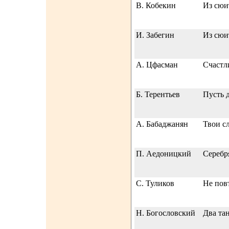
В. Кобекин
Из сюи
И. Забегин
Из сюи
А. Цфасман
Счастл
Б. Терентьев
Пусть 
А. Бабаджанян
Твои с
П. Аедоницкий
Серебр
С. Туликов
Не повт
Н. Богословский
Два та