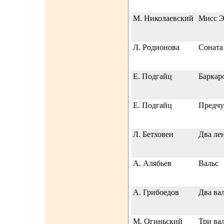
М. Николаевский
Мисс Э
Л. Родионова
Соната
Е. Подгайц
Баркар
Е. Подгайц
Предчу
Л. Бетховен
Два ле
А. Алябьев
Вальс
А. Грибоедов
Два ва
М. Огиньский
Три ва