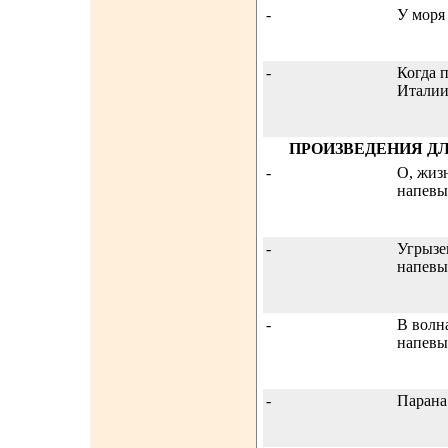
-
У моря
-
Когда 
Италии
ПРОИЗВЕДЕНИЯ Д
-
О, жиз
напевы
-
Угрызе
напевы
-
В волн
напевы
-
Парана