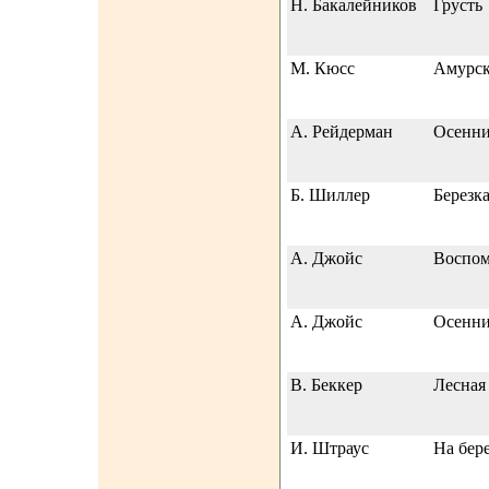
Н. Бакалейников
Грусть
М. Кюсс
Амурск
А. Рейдерман
Осенни
Б. Шиллер
Березк
А. Джойс
Воспо
А. Джойс
Осенни
В. Беккер
Лесная
И. Штраус
На бер