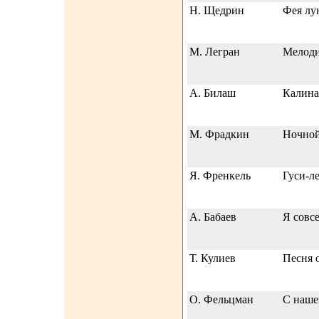
Н. Щедрин
Фея лу
М. Легран
Мелод
А. Билаш
Калина
М. Фрадкин
Ночной
Я. Френкель
Гуси-л
А. Бабаев
Я совс
Т. Кулиев
Песня 
О. Фельцман
С наше