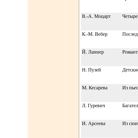
В.-А. Моцарт
Четыре
К.-М. Вебер
Послед
Й. Ланнер
Романт
Н. Пузей
Детски
М. Кесарева
Из пье
Л. Гуревич
Багате
И. Арсеева
Из сюи