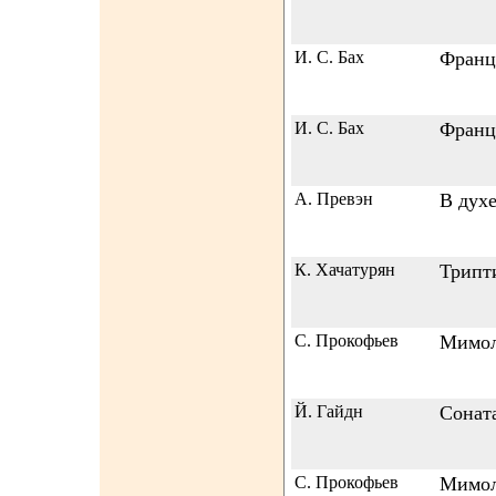
И. С. Бах
Франц
И. С. Бах
Франц
А. Превэн
В дух
К. Хачатурян
Трипт
С. Прокофьев
Мимол
Й. Гайдн
Соната
С. Прокофьев
Мимол