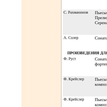
C. Рахманинов
Пьесы-
Прелю
Серен
А. Солер
Сонат
ПРОИЗВЕДЕНИЯ ДЛ
Ф. Руст
Соната
форте
Ф. Крейслер
Пьесы
компо
Ф. Крейслер
Пьесы
компо