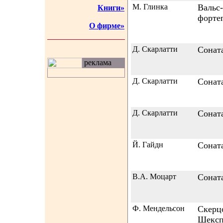
М. Глинка
Вальс
Книги»
фортеп
О фирме»
Д. Скарлатти
Сонат
реклама
Д. Скарлатти
Сонат
Д. Скарлатти
Сонат
Й. Гайдн
Сонат
В.А. Моцарт
Сонат
Ф. Мендельсон
Скерцо
Шексп