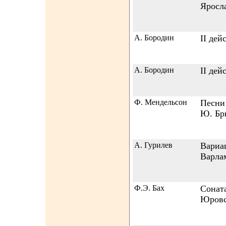
Яросл
А. Бородин
II дей
А. Бородин
II дей
Ф. Мендельсон
Песни 
Ю. Бр
А. Гурилев
Вариа
Варлам
Ф.Э. Бах
Соната
Юровс