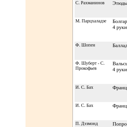
С. Рахманинов
Этюды-
М. Парцхаладзе
Болгар
4 руки
Ф. Шопен
Балла
Ф. Шуберт - С.
Вальсы
Прокофьев
4 руки
И. С. Бах
Франц
И. С. Бах
Франц
П. Дэзмонд
Попро