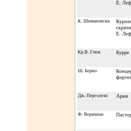
Е. Ле
К. Шимановски
Курпе
скрип
Е. Ле
Кр.В. Глюк
Бурре
Ш. Берио
Конце
фортеп
Дж. Перголези
Ария
Ф. Верачини
Пасто