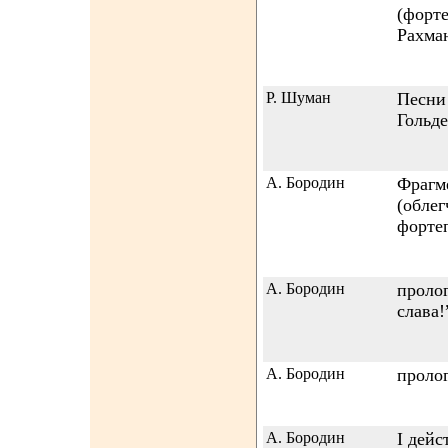
(форт
Рахма
Р. Шуман
Песни 
Гольде
А. Бородин
Фрагм
(обле
форте
А. Бородин
проло
слава!
А. Бородин
проло
А. Бородин
I дейс