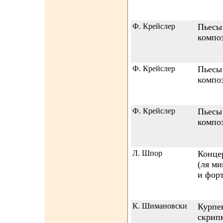
Ф. Крейслер
Пьесы
компо
Ф. Крейслер
Пьесы
компо
Ф. Крейслер
Пьесы
компо
Л. Шпор
Конце
(ля ми
и фор
К. Шимановски
Курпе
скрип