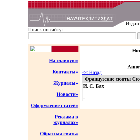
Издате
Поиск по сайту:
Но
На главную»
Аннот
Контакты»
<< Назад
Французские сюиты Сю
Журналы»
И. С. Бах
Новости»
-
Оформление статей»
Реклама в
журналах»
Обратная связь»